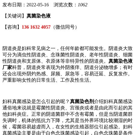
发布日期：2022-05-16 浏览次数：
1062
【关键词】
真菌染色液
【咨询】
136 1632 4057
（微信同号）
阴道炎是妇科常见病之一，任何年龄都可能发生。阴道炎大致
可分为滴虫性阴道炎、念珠菌性阴道炎、老年性阴道炎、细菌
性阴道炎和支原体、衣原体等非特异性的阴道炎。
真菌染色液
厂家
科普，阴道炎常表现为外阴瘙痒、阴道分泌物增多；有时
还会出现外阴灼热感、尿频、尿急等，容易迁延、反复发作。
严重影响女性的日常生活、工作及性生活。
妇科真菌感染是怎么引起的呢？
真菌染色剂
介绍妇科真菌感染
通俗地来说就是霉菌性阴道炎、宫颈炎或者是由此而引起的其
他妇科炎症。正常的阴道菌群中不含有霉菌，但是当阴道菌群
失调时，机体的抵抗力下降，尤其是当外界环境比较潮湿的时
候，霉菌容易趁虚而入，在女性的生殖器部位引起感染。妇科
真菌感染主要是由于白色念珠菌感染引起，白色念珠菌是条件