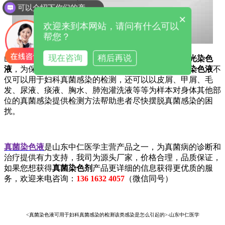
可以介绍下你们的产品么
×
欢迎来到本网站，请问有什么可以
帮您？
现在咨询
稍后再说
山东中仁在妇科方面生产销售白带分析仪以及
真菌荧光染色
液
，为保护女性的健康提供全面的保障。另外，
真菌染色液
不
仅可以用于妇科真菌感染的检测，还可以以皮屑、甲屑、毛
发、尿液、痰液、胸水、肺泡灌洗液等等为样本对身体其他部
位的真菌感染提供检测方法帮助患者尽快摆脱真菌感染的困
扰。
真菌染色液
是山东中仁医学主营产品之一，为真菌病的诊断和
治疗提供有力支持，我司为源头厂家，价格合理，品质保证，
如果您想获得
真菌染色剂
产品更详细的信息获得更优质的服
务，欢迎来电咨询：
136 1632 4057
（微信同号）
<真菌染色液可用于妇科真菌感染的检测该类感染是怎么引起的>-山东中仁医学