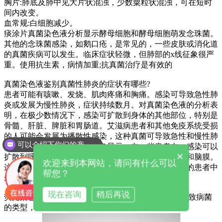
胸片:肺底及肺中见大片状混浊，少数粟粒状混浊，可在短时
间内改变。
血常规:白细胞减少。
痰涂片真菌染色液分析显示酵母细胞和酵母细胞萌发念珠菌。
其他的念珠菌感染，如鹅口疮，是常见的，一些皮肤或消化道
的真菌疾病可以发生。临床症状轻微，但肺部的x线征象很严
重。使用抗生素，病情加重;抗真菌治疗是有效的
真菌染色液鉴别真菌性肺炎的症状有哪些?
患者可能有咳嗽、发烧、肌肉疼痛和胸痛。感染可导致急性肺
炎或发展为慢性肺炎，症状持续数月。对真菌染色液的分析表
明，在极少数情况下，感染可扩散到身体的其他部位，特别是
骨髓、肝脏、脾脏和胃肠道。艾滋病患者和其他免疫系统受损
的人可能会发展为播散性感染，这种真菌可导致急性和慢性肺
可以介绍下你们的产品么
炎，无症状或吸入。真菌染色显示，在一些患者中，感染可以
×
扩散到呼吸道以外的组织，主要是皮肤、骨骼、关节和脑膜。
欢迎来到本网站，请问有什么可以
这种并发症在男性、艾滋病患者和其他免疫系统受损的患者中
帮您？
最常见。
现在咨询
稍后再说
荧光染色液厂家提醒痰培养及药敏试验:痰培养可检测致病菌
的类型，从而选择合适的药物进行治疗。