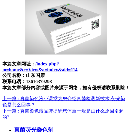
本篇文章网址：
/index.php?
m=home&c=View&a=index&aid=114
公司名称：山东国康
联系电话：13616379298
本篇文章部分内容或图片来源于网络，如有侵权请联系删除！
上一篇
: 真菌染色液小课堂为您介绍真菌检测新技术-荧光染
色是怎么回事？
下一篇
: 真菌染色液品牌提醒您体癣一般是由什么原因引起
的?
真菌荧光染色剂