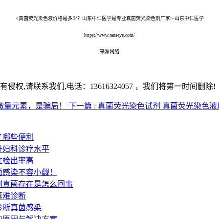
<真菌荧光染色液价格是多少？山东中仁医学是专业真菌荧光染色剂厂家>-山东中仁医学
https://www.ranseye.com/
来源网络
,请联系我们,电话：13616324057 ，我们将第一时间删除!
测微量元素，是骗局！
下一篇 : 真菌荧光染色试剂 真菌荧光染
了哪些便利
升妇科诊疗水平
性检出率高
菌感染不容小觑！
到真菌存在是怎么回事
再难诊断
诊断真菌感染