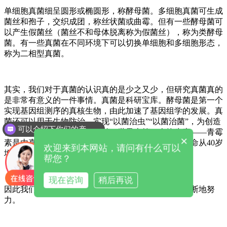
单细胞真菌细呈圆形或椭圆形，称酵母菌。多细胞真菌可生成
菌丝和孢子，交织成团，称丝状菌或曲霉。但有一些酵母菌可
以产生假菌丝（菌丝不和母体脱离称为假菌丝），称为类酵母
菌。有一些真菌在不同环境下可以切换单细胞和多细胞形态，
称为二相型真菌。
其实，我们对于真菌的认识真的是少之又少，但研究真菌真的
是非常有意义的一件事情。真菌是科研宝库。酵母菌是第一个
实现基因组测序的真核生物，由此加速了基因组学的发展。真
菌还可以用于生物防治，实现“以菌治虫”“以菌治菌”，为创造
可以介绍下你们的产品么
良好的人类生存环境作出贡献。世界上第一个抗生素——青霉
×
素是由真菌产生的，它的发现和应用使得人类平均寿命从40岁
欢迎来到本网站，请问有什么可以
增加到60岁……
帮您？
现在咨询
稍后再说
因此我们对于真菌的认识与研究还要不断地进步，不断地努
力。