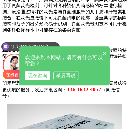
用于真菌荧光检测，可针对各种疑似真菌感染的标本进行检
测。该法通过特殊的荧光素与真菌细胞壁的几丁质和纤维素相
结合，在荧光显微镜下可见真菌清晰的轮廓，菌丝典型的横隔
结构和孢子的出芽形态易于识别，真菌荧光检测技术可用于检
测各种临床样本中可能存在的各类真菌。
可以介绍下你们的产品么
真菌荧光染色剂
染色法具有高特异性、高灵敏度、高效率的特
×
征，大大提高了真菌检出阳性率，避免假阳性并显著缩短镜检
欢迎来到本网站，请问有什么可以
时间，有利于准确诊断和及时有效的治疗。
帮您？
现在咨询
稍后再说
如果您想获得关于我们产品
真菌荧光染色剂
更精准的信息获得
136 1632 4057
更优质的服务，欢迎来电咨询：
（同微信
号）