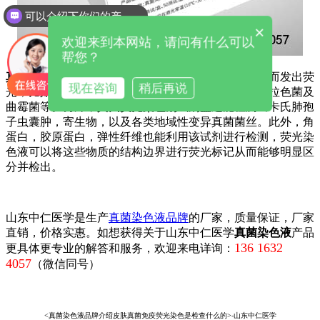
可以介绍下你们的产品么
×
欢迎来到本网站，请问有什么可以
帮您？
真菌荧光染色剂
中的荧光染料可以与各类真菌结合从而发出荧
现在咨询
稍后再说
光，比如念珠菌，组织胞浆菌，曲霉菌、毛癣菌、马拉色菌及
曲霉菌等。另外，
真菌荧光染色剂
试剂盒还能检测出卡氏肺孢
子虫囊肿，寄生物，以及各类地域性变异真菌菌丝。此外，角
蛋白，胶原蛋白，弹性纤维也能利用该试剂进行检测，荧光染
色液可以将这些物质的结构边界进行荧光标记从而能够明显区
分并检出。
山东中仁医学是生产
真菌染色液品牌
的厂家，质量保证，厂家
直销，价格实惠。如想获得关于山东中仁医学
真菌染色液
产品
136 1632
更具体更专业的解答和服务，欢迎来电详询：
4057
（微信同号）
<真菌染色液品牌介绍皮肤真菌免疫荧光染色是检查什么的>-山东中仁医学