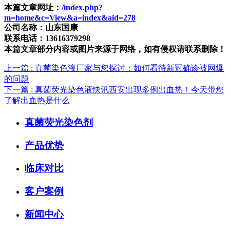
本篇文章网址：
/index.php?
m=home&c=View&a=index&aid=278
公司名称：山东国康
联系电话：13616379298
本篇文章部分内容或图片来源于网络，如有侵权请联系删除！
上一篇
: 真菌染色液厂家与您探讨：如何看待新冠确诊被网爆
的问题
下一篇
: 真菌荧光染色液快讯西安出现多例出血热！今天带您
了解出血热是什么
真菌荧光染色剂
产品优势
临床对比
客户案例
新闻中心