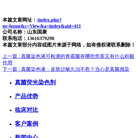
本篇文章网址：
/index.php?
m=home&c=View&a=index&aid=411
公司名称：山东国康
联系电话：13616379298
本篇文章部分内容或图片来源于网络，如有侵权请联系删除！
上一篇
: 真菌染色液可检测的青霉菌有哪些危害又有什么积极
作用
下一篇
: 真菌染色液：皮肤过敏久治不愈？当心是真菌感染
真菌荧光染色剂
产品优势
临床对比
客户案例
新闻中心