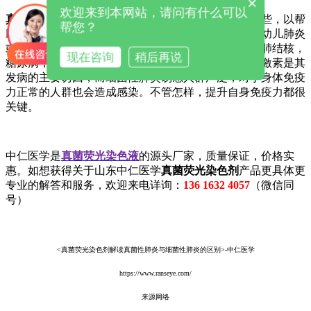
×
欢迎来到本网站，请问有什么可以
真菌荧光染色剂
为您讲解这两种肺炎的易感人群是哪些，以帮
帮您？
助大家有效预防。一般来说，真菌性肺炎常继发于婴幼儿肺炎
或者是容易好发于存在一些慢性疾病的患者中，比如肺结核，
现在咨询
稍后再说
糖尿病，血液病，恶性肿瘤等，应用抗生素和糖皮质激素是其
发病的主要诱因，而细菌性肺炎易感人群广泛，对于身体免疫
力正常的人群也会造成感染。不管怎样，提升自身免疫力都很
关键。
中仁医学是
真菌荧光染色液
的源头厂家，质量保证，价格实
惠。如想获得关于山东中仁医学
真菌荧光染色剂
产品更具体更
专业的解答和服务，欢迎来电详询：
136 1632 4057
（微信同
号）
<真菌荧光染色剂解读真菌性肺炎与细菌性肺炎的区别>-中仁医学
https://www.ranseye.com/
来源网络