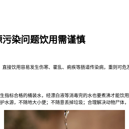
源污染问题饮用需谨慎
，直接饮用容易发生伤寒、霍乱、痢疾等肠道传染病，重则可危
卫生指标合格的桶装水，经漂白液等消毒完的水也要煮沸才能饮用
保护水源，不随地大小便；不随意丢掉垃圾；合理解决动物尸体