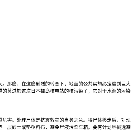
大。那麽，在这麽剧烈的转变下，地面的公共实施必定遭到巨大
重的莫过於这次日本福岛核电站的核污染了，它对于水源的污染
重危害。处理尸体是抗震救灾的当务之急。将尸体移走后，对现
垫一层砂土或垫塑料布，避免尸液污染车箱。要有计划地挑选避