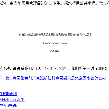
水沟，由当地居民管理周边清洁卫生。采水得用公共水桶。禁止
<真菌染色液品牌科普地震后水源污染问题饮用需谨慎>-山东中仁医学
https://www.ranseye.com/
来源网络
,请联系我们,电话：13616324057 ，我们将第一时间删除!
下一篇 : 真菌染色剂厂家浅析妇科真菌感染是怎么回事该怎么办
了哪些便利
升妇科诊疗水平
性检出率高