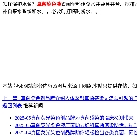
怎样保护水源？
真菌染色液
查阅资料建议水井要建井台、挖排
补自来水系统和水井，必要时打临时浅水井。
本站声明:网站部分内容及图片来源于网络,本站只提供存储，如有侵权
上一篇 : 真菌染色剂品牌介绍人体深部真菌感染是怎么引起的
返回列表
推荐新闻
2025-05
真菌荧光染色剂品牌为真菌感染的临床检测带来
2025-05
真菌荧光染色液厂家助力妇科真菌感染防治，提
2025-04
真菌荧光染色剂品牌助你轻松检出各类真菌，阳