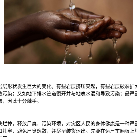
岩层形状发生巨大的变化。有些岩层挤压突起，有些岩层破裂扩
致污染；又如地下排水管道裂开并与地表水混和导致污染；最严
昂，因此十分棘手。
快烂掉，释放尸臭，污染环境，对灾区人民的身体健康是一种严
口扎牢，避免尸臭逸散，并尽早装货运出。先要在运尸车厢板上