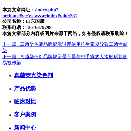
本篇文章网址：
/index.php?
m=home&c=View&a=index&aid=531
公司名称：山东国康
联系电话：13616379298
本篇文章部分内容或图片来源于网络，如有侵权请联系删除！
上一篇
: 真菌染色液品牌揭示过度使用抗生素易导致真菌性感
染
下一篇
: ​真菌染色剂品牌揭示是不是与患手癣的人接触后就容
易被传染
真菌荧光染色剂
产品优势
临床对比
客户案例
新闻中心