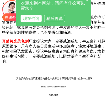
×
欢迎来到本网站，请问有什么可以
人服用药物的期间，吸烟会导致病人血液中，其牛皮癣药物浓
帮您？
度不足，无法充分运用药、和功效影响非常大。
牛皮癣的病人应当有一个好的自我保健观念，防止出现病症反
现在咨询
稍后再说
复发作的情况，对患者身体健康都会产生很大影响，真菌荧光
染色剂厂家真菌荧光染色剂强调，牛皮癣的病人平常不能吃一
些辛辣刺激性的食物，也不要吸烟和喝酒。
真菌荧光染色剂
厂家提议大家一定要戒酒戒烟，牛皮癣的引起
原因很多，只有病人在日常生活中多加注意，注意环境卫生，
积极清除诱发因素。提议牛皮癣患者为自身的健康考虑，培养
好的生活习惯，一定要戒酒戒烟，以防对治疗产生不利的影
响。
<真菌荧光染色剂厂家科普为什么牛皮癣患者不能吸烟喝酒>-山东中仁医学
https://www.ranseye.com/
来源网络