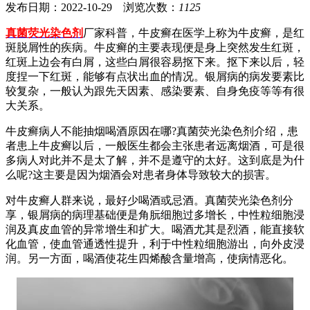
发布日期：2022-10-29 浏览次数：
1125
真菌荧光染色剂
厂家科普，牛皮癣在医学上称为牛皮癣，是红
斑脱屑性的疾病。牛皮癣的主要表现便是身上突然发生红斑，
红斑上边会有白屑，这些白屑很容易抠下来。抠下来以后，轻
度捏一下红斑，能够有点状出血的情况。银屑病的病发要素比
较复杂，一般认为跟先天因素、感染要素、自身免疫等等有很
大关系。
牛皮癣病人不能抽烟喝酒原因在哪?真菌荧光染色剂介绍，患
者患上牛皮癣以后，一般医生都会主张患者远离烟酒，可是很
多病人对此并不是太了解，并不是遵守的太好。这到底是为什
么呢?这主要是因为烟酒会对患者身体导致较大的损害。
对牛皮癣人群来说，最好少喝酒或忌酒。真菌荧光染色剂分
享，银屑病的病理基础便是角朊细胞过多增长，中性粒细胞浸
润及真皮血管的异常增生和扩大。喝酒尤其是烈酒，能直接软
化血管，使血管通透性提升，利于中性粒细胞游出，向外皮浸
润。另一方面，喝酒使花生四烯酸含量增高，使病情恶化。