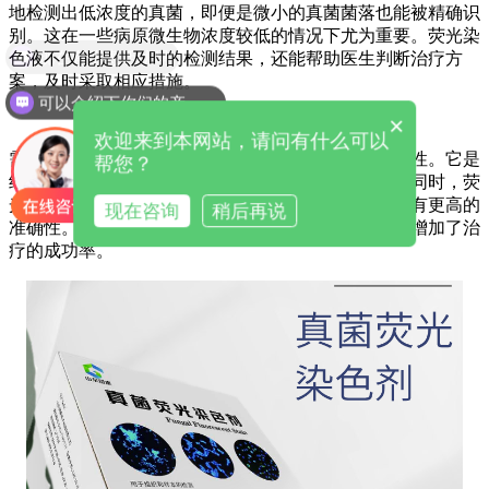
地检测出低浓度的真菌，即便是微小的真菌菌落也能被精确识
别。这在一些病原微生物浓度较低的情况下尤为重要。荧光染
现在有优惠活动吗
色液不仅能提供及时的检测结果，还能帮助医生判断治疗方
案，及时采取相应措施。
可以介绍下你们的产品么
×
欢迎来到本网站，请问有什么可以
需要特别强调的是，真菌荧光染色液的安全性和可靠性。它是
帮您？
经过严格检测和验证的，不会对人体产生任何伤害。同时，荧
光染色液的结果可靠，与传统的真菌检测方法相比具有更高的
现在咨询
稍后再说
准确性。这使得科室在进行真菌检测时更加放心，也增加了治
疗的成功率。