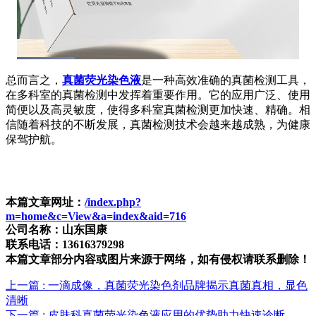
总而言之，
真菌荧光染色液
是一种高效准确的真菌检测工具，
在多科室的真菌检测中发挥着重要作用。它的应用广泛、使用
简便以及高灵敏度，使得多科室真菌检测更加快速、精确。相
信随着科技的不断发展，真菌检测技术会越来越成熟，为健康
保驾护航。
本篇文章网址：
/index.php?
m=home&c=View&a=index&aid=716
公司名称：山东国康
联系电话：13616379298
本篇文章部分内容或图片来源于网络，如有侵权请联系删除！
上一篇
: 一滴成像，真菌荧光染色剂品牌揭示真菌真相，显色
清晰
下一篇
: 皮肤科真菌荧光染色液应用的优势助力快速诊断