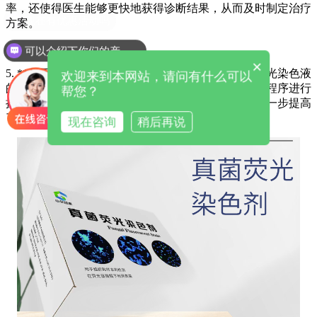
率，还使得医生能够更快地获得诊断结果，从而及时制定治疗
方案。
可以介绍下你们的产品么
×
5. **易于操作和标准化**：随着技术的进步，真菌荧光染色液
欢迎来到本网站，请问有什么可以
的操作流程已经越来越简便，并且可以通过标准化的程序进行
帮您？
操作。这降低了操作过程中的主观性和不确定性，进一步提高
了检测的准确性和可靠性。
现在咨询
稍后再说