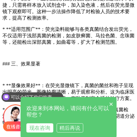
捷，只需将样本放入试剂盒中，加入染色液，然后在荧光显微
镜下观察即可。这种一步法操作降低了对检验人员的技术要
求，提高了检测效率。
* **适用范围广**：荧光染料能够与各类真菌结合发出荧光，
不仅适用于浅部真菌的检测，如皮肤癣菌、马拉色菌、念珠菌
等，还能检出深部真菌，如曲霉等，扩大了检测范围。
### 三、效果显著
* **显像效果好**：在荧光显微镜下，真菌的菌丝和孢子呈现
出明亮的荧光，图像轮廓清晰，易于观察和分析。这为临床医
可以介绍下你们的产品么
生提供了直观的真菌检测结果，有助于制定合适的治疗方案。
×
欢迎来到本网站，请问有什么可以
* **多场景应用**：该染色剂广泛应用于各种样本的真菌检
帮您？
测，包括但不限于皮屑、甲屑、毛发、痰液、尿液、阴道分泌
物等，满足了不同临床场景的需求。
现在咨询
稍后再说