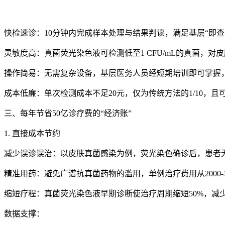
快检速诊：10分钟内完成样本处理与结果判读，满足基层“即查
灵敏度高：
真菌荧光染色液
可检测低至1 CFU/mL的真菌，
操作简易：无需复杂设备，基层医务人员经短期培训即可掌握，
成本低廉：单次检测成本不足20元，仅为传统方法的1/10，
三、每年节省50亿诊疗费的“经济账”
1. 直接成本节约
减少误诊误治：以皮肤真菌感染为例，荧光染色确诊后，患者无需
精准用药：避免广谱抗真菌药物的滥用，单例治疗费用从2000-300
缩短疗程：
真菌荧光染色液
早期诊断使治疗周期缩短50%，减
数据支撑：