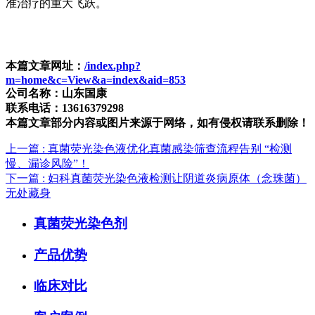
准治疗的重大飞跃。
本篇文章网址：
/index.php?
m=home&c=View&a=index&aid=853
公司名称：山东国康
联系电话：13616379298
本篇文章部分内容或图片来源于网络，如有侵权请联系删除！
上一篇
: 真菌荧光染色液优化真菌感染筛查流程告别 “检测
慢、漏诊风险”！
下一篇
: 妇科真菌荧光染色液检测让阴道炎病原体（念珠菌）
无处藏身​​
真菌荧光染色剂
产品优势
临床对比