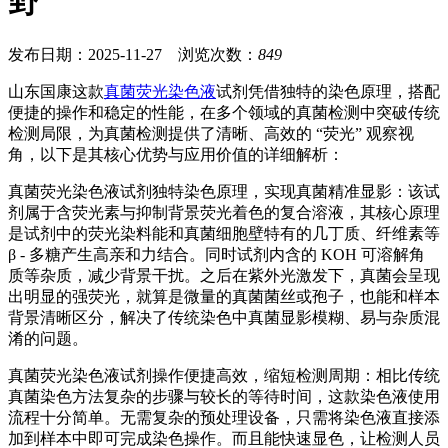
野
发布日期：2025-11-27 浏览次数：
849
山东国康这款
真菌荧光染色液
试剂凭借独特的染色原理，搭配
便捷的操作和稳定的性能，在多个领域的真菌检测中突破传统
检测局限，为真菌检测提供了清晰、高效的 “荧光” 观察视
角，以下是其核心优势与应用价值的详细解析：
真菌荧光染色液试剂
独特染色原理，实现真菌精准显影：该试
剂属于含荧光素与抑制背景荧光着色的复合溶液，其核心原理
是试剂中的荧光染料能和真菌细胞壁特有的几丁质、纤维素等
β - 多糖产生高亲和力结合。同时试剂内含的 KOH 可溶解角
质等杂质，减少背景干扰。之后在紫外光激发下，真菌会呈现
出明显的强荧光，就算是微量的真菌菌丝或孢子，也能和样本
背景清晰区分，解决了传统染色中真菌显影模糊、易与杂质混
淆的问题。
真菌荧光染色液试剂
操作便捷高效，缩短检测周期：相比传统
真菌染色方法复杂的步骤与较长的等待时间，这款染色液使用
流程十分简单。无需复杂的预处理设备，只需将染色液直接添
加到样本中即可完成染色操作。而且能快速显色，让检测人员