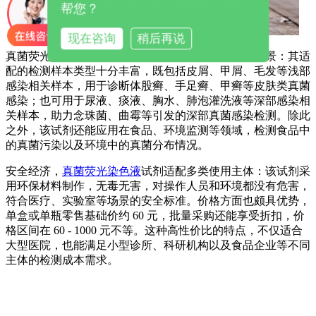
帮您？
现在咨询
稍后再说
真菌荧光染色液试剂
样本适配广泛，覆盖多类检测场景：其适
配的检测样本类型十分丰富，既包括皮屑、甲屑、毛发等浅部
感染相关样本，用于诊断体股癣、手足癣、甲癣等皮肤类真菌
感染；也可用于尿液、痰液、胸水、肺泡灌洗液等深部感染相
关样本，助力念珠菌、曲霉等引发的深部真菌感染检测。除此
之外，该试剂还能应用在食品、环境监测等领域，检测食品中
的真菌污染以及环境中的真菌分布情况。
安全经济，
真菌荧光染色液
试剂
适配多类使用主体：该试剂采
用环保材料制作，无毒无害，对操作人员和环境都没有危害，
符合医疗、实验室等场景的安全标准。价格方面也颇具优势，
单盒或单瓶零售基础价约 60 元，批量采购还能享受折扣，价
格区间在 60 - 1000 元不等。这种高性价比的特点，不仅适合
大型医院，也能满足小型诊所、科研机构以及食品企业等不同
主体的检测成本需求。