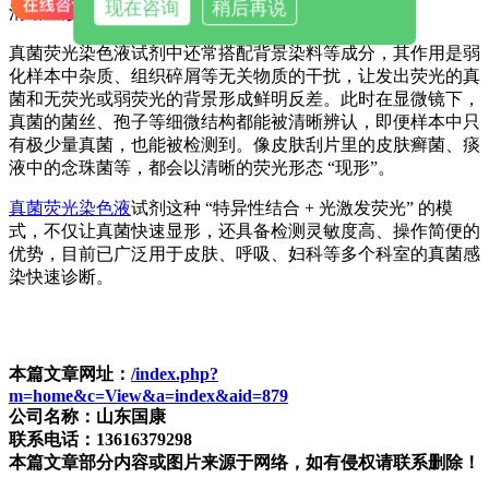
现在咨询
稍后再说
清晰显形：反差对比助力精准观察
真菌荧光染色液试剂中还常搭配背景染料等成分，其作用是弱
化样本中杂质、组织碎屑等无关物质的干扰，让发出荧光的真
菌和无荧光或弱荧光的背景形成鲜明反差。此时在显微镜下，
真菌的菌丝、孢子等细微结构都能被清晰辨认，即便样本中只
有极少量真菌，也能被检测到。像皮肤刮片里的皮肤癣菌、痰
液中的念珠菌等，都会以清晰的荧光形态 “现形”。
真菌荧光染色液
试剂这种 “特异性结合 + 光激发荧光” 的模
式，不仅让真菌快速显形，还具备检测灵敏度高、操作简便的
优势，目前已广泛用于皮肤、呼吸、妇科等多个科室的真菌感
染快速诊断。
本篇文章网址：
/index.php?
m=home&c=View&a=index&aid=879
公司名称：山东国康
联系电话：13616379298
本篇文章部分内容或图片来源于网络，如有侵权请联系删除！