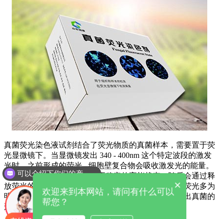
真菌荧光染色液试剂结合了荧光物质的真菌样本，需要置于荧
光显微镜下。当显微镜发出 340 - 400nm 这个特定波段的激发
光时，之前形成的荧光 - 细胞壁复合物会吸收激发光的能量。
可以介绍下你们的产品么
吸收能量后的复合物会处于不稳定的高能状态，随后会通过释
×
放荧光的方式回到稳定状态。通常情况下，释放出的荧光多为
欢迎来到本网站，请问有什么可以
明亮的蓝绿色，这种荧光信号强度高，能清晰地凸显出真菌的
帮您？
形态。