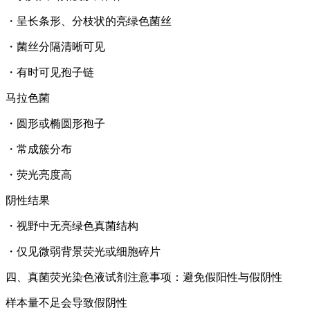
・呈长条形、分枝状的亮绿色菌丝
・菌丝分隔清晰可见
・有时可见孢子链
马拉色菌
・圆形或椭圆形孢子
・常成簇分布
・荧光亮度高
阴性结果
・视野中无亮绿色真菌结构
・仅见微弱背景荧光或细胞碎片
四、
真菌荧光染色液试剂
注意事项：避免假阳性与假阴性
样本量不足会导致假阴性