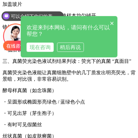
加盖玻片
・避免产生气泡，轻轻压片使样本均匀铺开
可以介绍下你们的产品么
×
欢迎来到本网站，请问有什么可以
镜检
帮您？
・使用荧光显微镜，激发波长一般为 365nm 或 405nm
现在咨询
稍后再说
・低倍镜（10×）扫描，高倍镜（40×）确认
三、
真菌荧光染色液试剂
结果判读：荧光下的真菌 “真面目”
真菌荧光染色液能让真菌细胞壁中的几丁质发出明亮荧光，背
景暗，对比强，非常容易识别。
酵母样真菌（如念珠菌）
・呈圆形或椭圆形亮绿色 / 蓝绿色小点
・可见出芽（芽生孢子）
・有时可见假菌丝
丝状真菌（如皮肤癣菌）