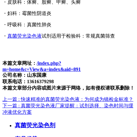
・皮肤科：体癣、股癣、甲癣、头癣
・妇科：霉菌性阴道炎
・呼吸科：真菌性肺炎
・
真菌荧光染色液
试剂适用于
检验科：常规真菌筛查
本篇文章网址：
/index.php?
m=home&c=View&a=index&aid=891
公司名称：山东国康
联系电话：13616379298
本篇文章部分内容或图片来源于网络，如有侵权请联系删除！
上一篇
: 快速精准的真菌荧光染色液：为何成为镜检金标准？
下一篇
: 真菌荧光染色液厂家提醒：试剂选择、染色时间与缓
冲液优化方案
真菌荧光染色剂