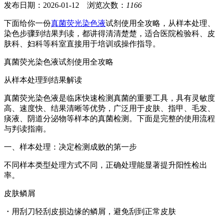
发布日期：2026-01-12 浏览次数：
1166
下面给你一份
真菌荧光染色液
试剂使用全攻略，从样本处理、
染色步骤到结果判读，都讲得清清楚楚，适合医院检验科、皮
肤科、妇科等科室直接用于培训或操作指导。
真菌荧光染色液试剂使用全攻略
从样本处理到结果解读
真菌荧光染色液是临床快速检测真菌的重要工具，具有灵敏度
高、速度快、结果清晰等优势，广泛用于皮肤、指甲、毛发、
痰液、阴道分泌物等样本的真菌检测。下面是完整的使用流程
与判读指南。
一、样本处理：决定检测成败的第一步
不同样本类型处理方式不同，正确处理能显著提升阳性检出
率。
皮肤鳞屑
・用刮刀轻刮皮损边缘的鳞屑，避免刮到正常皮肤