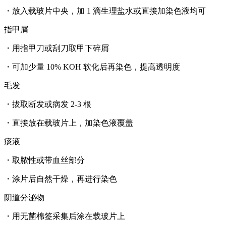
・放入载玻片中央，加 1 滴生理盐水或直接加染色液均可
指甲屑
・用指甲刀或刮刀取甲下碎屑
・可加少量 10% KOH 软化后再染色，提高透明度
毛发
・拔取断发或病发 2-3 根
・直接放在载玻片上，加染色液覆盖
痰液
・取脓性或带血丝部分
・涂片后自然干燥，再进行染色
阴道分泌物
・用无菌棉签采集后涂在载玻片上