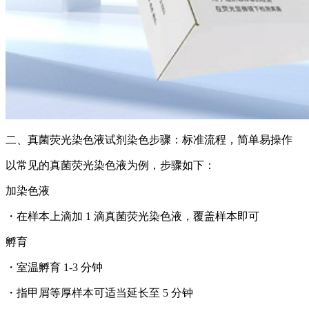
二、
真菌荧光染色液试剂
染色步骤：标准流程，简单易操作
以常见的真菌荧光染色液为例，步骤如下：
加染色液
・在样本上滴加 1 滴真菌荧光染色液，覆盖样本即可
孵育
・室温孵育 1-3 分钟
・指甲屑等厚样本可适当延长至 5 分钟