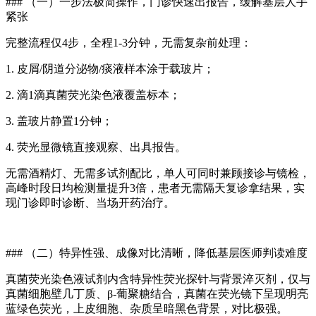
### （一）一步法极简操作，门诊快速出报告，缓解基层人手
紧张
完整流程仅4步，全程1-3分钟，无需复杂前处理：
1. 皮屑/阴道分泌物/痰液样本涂于载玻片；
2. 滴1滴真菌荧光染色液覆盖标本；
3. 盖玻片静置1分钟；
4. 荧光显微镜直接观察、出具报告。
无需酒精灯、无需多试剂配比，单人可同时兼顾接诊与镜检，
高峰时段日均检测量提升3倍，患者无需隔天复诊拿结果，实
现门诊即时诊断、当场开药治疗。
### （二）特异性强、成像对比清晰，降低基层医师判读难度
真菌荧光染色液
试剂内含特异性荧光探针与背景淬灭剂，仅与
真菌细胞壁几丁质、β-葡聚糖结合，真菌在荧光镜下呈现明亮
蓝绿色荧光，上皮细胞、杂质呈暗黑色背景，对比极强。