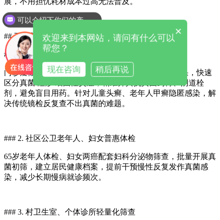
展，不用担忧耗材成本过高无法普及。
可以介绍下你们的产品么
你们是怎么收费的呢
×
## 三、基层标准化筛查完整应用场景
欢迎来到本网站，请问有什么可以
帮您？
### 1. 乡镇卫生院皮肤科、妇科门诊（主力场景）
现在咨询
稍后再说
门诊疑似癣病、外阴瘙痒患者随到随检，2分钟出结果，快速
区分真菌/湿疹/细菌性炎症，精准开具抗真菌药膏、阴道栓
剂，避免盲目用药。针对儿童头癣、老年人甲癣隐匿感染，解
决传统镜检反复查不出真菌的难题。
### 2. 社区公卫老年人、妇女普惠体检
65岁老年人体检、妇女两癌配套妇科分泌物筛查，批量开展真
菌初筛，建立居民健康档案，提前干预慢性反复发作真菌感
染，减少长期慢病就诊频次。
### 3. 村卫生室、个体诊所轻量化筛查