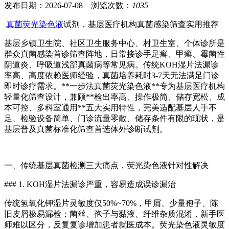
发布日期：2026-07-08 浏览次数：
1035
真菌荧光染色液
试剂，基层医疗机构真菌感染筛查实用推荐
基层乡镇卫生院、社区卫生服务中心、村卫生室、个体诊所是
群众真菌感染首诊筛查阵地，日常接诊手足癣、甲癣、霉菌性
阴道炎、呼吸道浅部真菌病等常见病。传统KOH湿片法漏诊
率高、高度依赖医师经验，真菌培养耗时3-7天无法满足门诊
即时诊疗需求。**一步法真菌荧光染色液**专为基层医疗机构
轻量化筛查设计，兼顾**检出率高、操作极简、储存宽松、成
本可控、多科室通用**五大实用特性，完美适配基层人手不
足、检验设备简单、门诊流量零散、储存条件有限的现状，是
基层普及真菌标准化筛查首选体外诊断试剂。
一、传统基层真菌检测三大痛点，荧光染色液针对性解决
### 1. KOH湿片法漏诊严重，容易造成误诊漏治
传统氢氧化钾湿片灵敏度仅50%~70%，甲屑、少量孢子、陈
旧皮屑极易漏检；菌丝、孢子与黏液、纤维杂质混淆，新手医
师难以区分，反复复诊增加患者就医成本。荧光染色液灵敏度