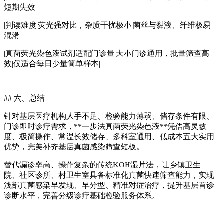
短期失效|
|判读难度|荧光强对比，杂质干扰极小|菌丝与黏液、纤维极易
混淆|
|
真菌荧光染色液试剂
适配门诊量|大小门诊通用，批量筛查高
效|仅适合每日少量简单样本|
## 六、总结
针对基层医疗机构人手不足、检验能力薄弱、储存条件有限、
门诊即时诊疗需求，**一步法真菌荧光染色液**凭借高灵敏
度、极简操作、常温长效储存、多科室通用、低成本五大实用
优势，完美补齐基层真菌感染筛查短板。
替代漏诊率高、操作复杂的传统KOH湿片法，让乡镇卫生
院、社区诊所、村卫生室具备标准化真菌快速筛查能力，实现
浅部真菌感染早发现、早分型、精准对症治疗，提升基层首诊
诊断水平，完善分级诊疗基础检验服务体系。