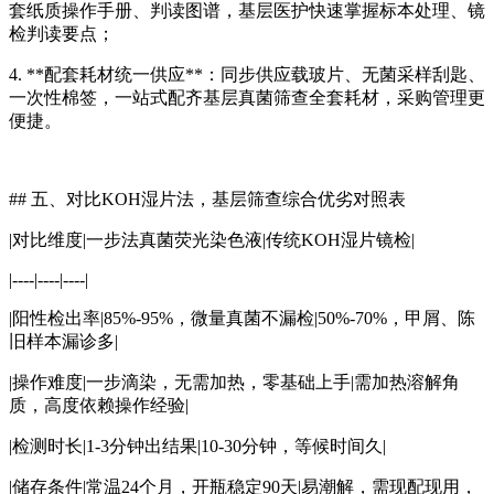
套纸质操作手册、判读图谱，基层医护快速掌握标本处理、镜
检判读要点；
4. **配套耗材统一供应**：同步供应载玻片、无菌采样刮匙、
一次性棉签，一站式配齐基层真菌筛查全套耗材，采购管理更
便捷。
## 五、对比KOH湿片法，基层筛查综合优劣对照表
|对比维度|一步法真菌荧光染色液|传统KOH湿片镜检|
|----|----|----|
|阳性检出率|85%-95%，微量真菌不漏检|50%-70%，甲屑、陈
旧样本漏诊多|
|操作难度|一步滴染，无需加热，零基础上手|需加热溶解角
质，高度依赖操作经验|
|检测时长|1-3分钟出结果|10-30分钟，等候时间久|
|储存条件|常温24个月，开瓶稳定90天|易潮解，需现配现用，