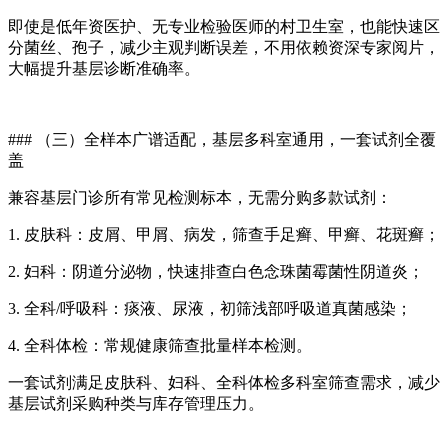
即使是低年资医护、无专业检验医师的村卫生室，也能快速区
分菌丝、孢子，减少主观判断误差，不用依赖资深专家阅片，
大幅提升基层诊断准确率。
### （三）全样本广谱适配，基层多科室通用，一套试剂全覆
盖
兼容基层门诊所有常见检测标本，无需分购多款试剂：
1. 皮肤科：皮屑、甲屑、病发，筛查手足癣、甲癣、花斑癣；
2. 妇科：阴道分泌物，快速排查白色念珠菌霉菌性阴道炎；
3. 全科/呼吸科：痰液、尿液，初筛浅部呼吸道真菌感染；
4. 全科体检：常规健康筛查批量样本检测。
一套试剂满足皮肤科、妇科、全科体检多科室筛查需求，减少
基层试剂采购种类与库存管理压力。