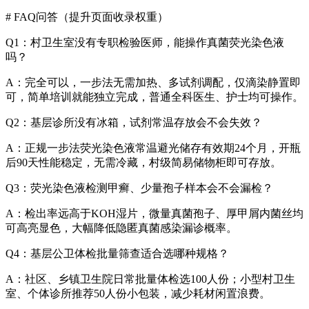
# FAQ问答（提升页面收录权重）
Q1：村卫生室没有专职检验医师，能操作真菌荧光染色液
吗？
A：完全可以，一步法无需加热、多试剂调配，仅滴染静置即
可，简单培训就能独立完成，普通全科医生、护士均可操作。
Q2：基层诊所没有冰箱，试剂常温存放会不会失效？
A：正规一步法荧光染色液常温避光储存有效期24个月，开瓶
后90天性能稳定，无需冷藏，村级简易储物柜即可存放。
Q3：荧光染色液检测甲癣、少量孢子样本会不会漏检？
A：检出率远高于KOH湿片，微量真菌孢子、厚甲屑内菌丝均
可高亮显色，大幅降低隐匿真菌感染漏诊概率。
Q4：基层公卫体检批量筛查适合选哪种规格？
A：社区、乡镇卫生院日常批量体检选100人份；小型村卫生
室、个体诊所推荐50人份小包装，减少耗材闲置浪费。