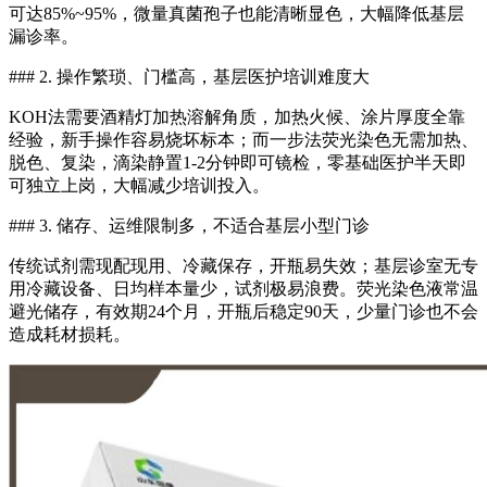
可达85%~95%，微量真菌孢子也能清晰显色，大幅降低基层
漏诊率。
### 2. 操作繁琐、门槛高，基层医护培训难度大
KOH法需要酒精灯加热溶解角质，加热火候、涂片厚度全靠
经验，新手操作容易烧坏标本；而一步法荧光染色无需加热、
脱色、复染，滴染静置1-2分钟即可镜检，零基础医护半天即
可独立上岗，大幅减少培训投入。
### 3. 储存、运维限制多，不适合基层小型门诊
传统试剂需现配现用、冷藏保存，开瓶易失效；基层诊室无专
用冷藏设备、日均样本量少，试剂极易浪费。荧光染色液常温
避光储存，有效期24个月，开瓶后稳定90天，少量门诊也不会
造成耗材损耗。