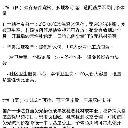
### （四）储存条件宽松、多规格可选，适配基层不同门诊体
量
1. **储存友好**：2℃~30℃常温避光保存，无需冰箱冷藏，乡
镇卫生室、村级诊所简易储物柜即可存放；整盒有效期24个
月，开瓶后90天性能稳定，日均几例少量门诊无耗材浪费。
2. **灵活规格**：提供50人份、100人份两种主流包装：
- 村卫生室、小型诊所：50人份小包装，避免长期存放失
效；
- 社区卫生服务中心、乡镇卫生院：100人份大容量，批量
筛查性价比更高。
### （五）检测成本可控、可医保收费，医患双向友好
国产一步法真菌荧光染色液单次检测耗材成本低，收费纳入基
层医保甲类项目，患者负担轻、机构检测收益合理；对比进口
荧光试剂价格降低一半，基层公卫、个体诊所均可常态化开