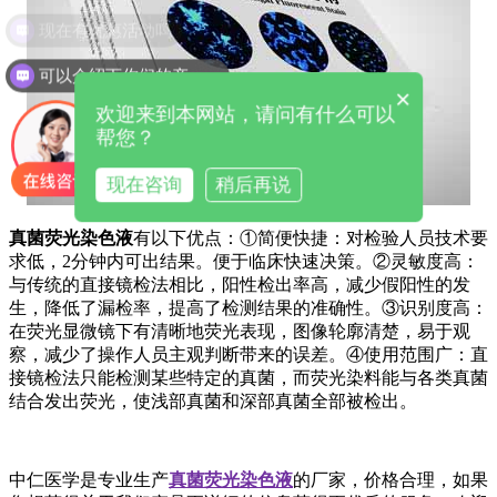
现在有优惠活动吗
可以介绍下你们的产品么
×
欢迎来到本网站，请问有什么可以
帮您？
现在咨询
稍后再说
真菌荧光染色液
有以下优点：①简便快捷：对检验人员技术要
求低，2分钟内可出结果。便于临床快速决策。②灵敏度高：
与传统的直接镜检法相比，阳性检出率高，减少假阳性的发
生，降低了漏检率，提高了检测结果的准确性。③识别度高：
在荧光显微镜下有清晰地荧光表现，图像轮廓清楚，易于观
察，减少了操作人员主观判断带来的误差。④使用范围广：直
接镜检法只能检测某些特定的真菌，而荧光染料能与各类真菌
结合发出荧光，使浅部真菌和深部真菌全部被检出。
中仁医学是专业生产
真菌荧光染色液
的厂家，价格合理，如果