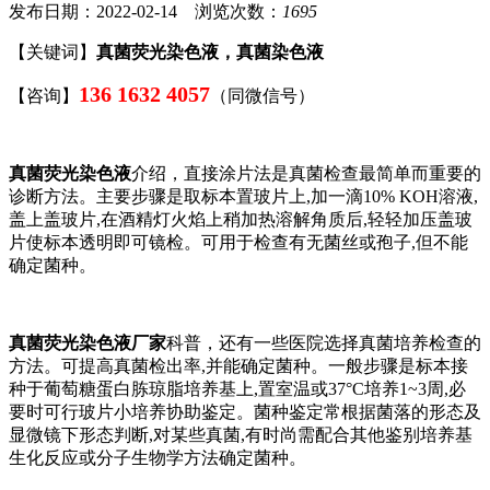
发布日期：2022-02-14 浏览次数：
1695
【关键词】
真菌荧光染色液，真菌染色液
136 1632 4057
【咨询】
（同微信号）
真菌荧光染色液
介绍，直接涂片法是真菌检查最简单而重要的
诊断方法。主要步骤是取标本置玻片上,加一滴10% KOH溶液,
盖上盖玻片,在酒精灯火焰上稍加热溶解角质后,轻轻加压盖玻
片使标本透明即可镜检。可用于检查有无菌丝或孢子,但不能
确定菌种。
真菌荧光染色液厂家
科普，还有一些医院选择真菌培养检查的
方法。可提高真菌检出率,并能确定菌种。一般步骤是标本接
种于葡萄糖蛋白胨琼脂培养基上,置室温或37°C培养1~3周,必
要时可行玻片小培养协助鉴定。菌种鉴定常根据菌落的形态及
显微镜下形态判断,对某些真菌,有时尚需配合其他鉴别培养基
生化反应或分子生物学方法确定菌种。