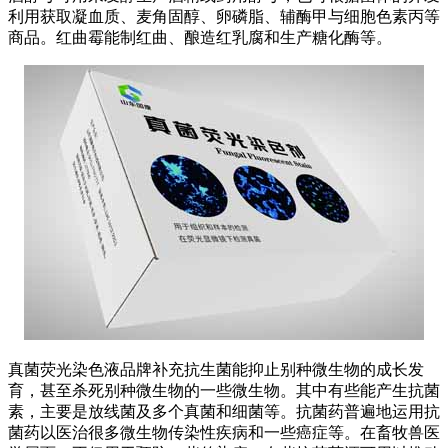
利用获取凝血质、麦角固醇、卵磷脂、辅酶甲与细胞色素丙等
商品。红曲霉能制红曲、酿造红乳腐和生产糖化酶等。
真菌荧光染色液品牌补充抗生菌能抑止别种微生物的成长发
育，甚至杀死别种微生物的一些微生物。其中有些能产生抗菌
素，主要是放线菌及多个真菌和细菌等。抗菌药普遍地运用抗
菌药以医治很多微生物传染性疾病和一些癌症等。在畜牧兽医