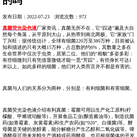
的吗
发布日期：2022-07-23 浏览次数：
973
真菌荧光染色液
厂家资讯，真菌无所不在，它“踪迹”遍及大自
然每个角落，从平原到大山，从热带到南北两极。它“家族”门
丁兴旺：据传统估计，全球有细菌220万至380万种，目前被认
知和描述的只有大概15万种，占总数的约6%，其数量之多在
生命世界中仅次于虫类，居第二位。他们的“相貌”多姿多彩：
有些细微到只有凭借显微镜才能一觅“芳踪”，有些身长可达1
米以上。如此多样的细菌，他们对人类而言并不都是有害的。
真菌与人们的关系分为两种，分别是：有利细菌和有害细菌。
真菌荧光染色液介绍有利真菌：霉菌可用以生产化工原料(柠
檬酸、甲烯琥珀酸等)，开展食品工业(酿造酱油等)，制造抗菌
药(如青霉素、灰黄霉素)和生产农药(如“920”、白僵菌)等。酵
母菌是关键的发醇素，能分解糖分产生乙醇和二氧化碳等。啤
酒酵母可用来发醇生产酒精或药用酵母，也可根据菌体的开发