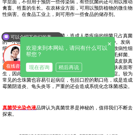
学层面，不但用于预防一些传染病，有些抗菌药还可用以推动
禽畜、牲畜的生长。在农林业方面，可用以预防植物的微生物
性病害。在食品工业上，则可用作一些食品的储存剂。
真菌荧光染色液介绍有害真菌：造成人类疾病的细菌只占真菌
可以介绍下你们的产品么
的一小部。据文献报道，可让人发病的细菌约有278种。发病
×
欢迎来到本网站，请问有什么可以
细菌分成两大类，一类是病源性细菌，另一类是标准致病性细
帮您？
菌。造成皮肤疾病的细菌主要是皮肤癣菌，包含红色毛鲜菌、
须癣毛癣菌、犬小孢子菌、外皮絮状癣菌等，这种造成皮肤真
现在咨询
稍后再说
菌癣病的细菌关键可以分解身体表层角质蛋白，在皮肤表面寄
生，因此可造成皮癣、股癣、手癣、脚癣、甲癣等病症。较为
常见的念珠菌也容易引起病症，包括口腔的鹅口疮，或是造成
霉菌阴道炎、龟头炎等，严重的还会造成系统化念珠菌感染。
真菌荧光染色液
品牌认为真菌世界是神秘的，值得我们不断去
探索。