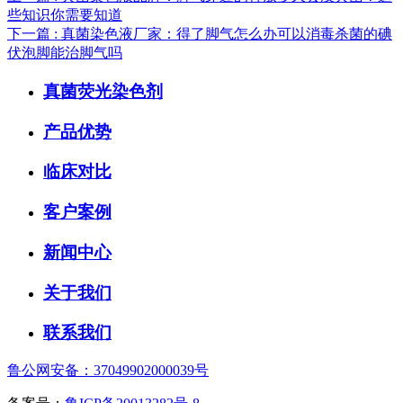
些知识你需要知道
下一篇
: 真菌染色液厂家：得了脚气怎么办可以消毒杀菌的碘
伏泡脚能治脚气吗
真菌荧光染色剂
产品优势
临床对比
客户案例
新闻中心
关于我们
联系我们
鲁公网安备：37049902000039号