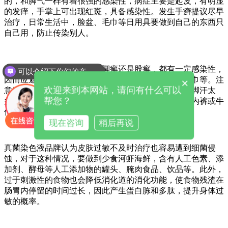
的，和脚气一样有着很强的感染性，病症主要是起皮，有明显
的发痒，手掌上可出现红斑，具备感染性。发生手癣提议尽早
治疗，日常生活中，脸盆、毛巾等日用具要做到自己的东西只
自己用，防止传染别人。
真菌染色液厂家提醒不论是脚癣还是股癣，都有一定感染性，
可以介绍下你们的产品么
因而应避免同用公共浴室、游泳池、旅馆的凉拖或毛巾等。注
×
欢迎来到本网站，请问有什么可以
意维持脚部清理干躁，穿透气性好的袜子，以免造成脚汗太
帮您？
多，脚臭加重，应勤换袜子。勤换内裤，不穿紧身的内裤或牛
仔裤。勤洗澡，保持身体清理。
现在咨询
稍后再说
真菌染色液品牌认为皮肤过敏不及时治疗也容易遭到细菌侵
蚀，对于这种情况，要做到少食河虾海鲜，含有人工色素、添
加剂、酵母等人工添加物的罐头、腌肉食品、饮品等。此外，
过于刺激性的食物也会降低消化道的消化功能，使食物残渣在
肠胃内停留的时间过长，因此产生蛋白胨和多肽，提升身体过
敏的概率。