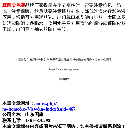
真菌染色液
品牌厂家提示在季节变换时一定要注意抗风、防
冻，注意保暖。秋后就要注意肌肤补水，降低洗澡次数和浴液
应用，浴后可外用润肤乳。出门戴口罩及纱巾护肤，太阳伞及
防晒霜防晒，多喝水、食用水果及外用适当的保湿霜预防皮肤
干燥，出门穿长袖衣服防止虫咬。
<真菌染色液品牌分析为何秋季容易出现真菌感染该怎么预防>-山东中仁医学
https://www.ranseye.com/
来源网络
本篇文章网址：
/index.php?
m=home&c=View&a=index&aid=467
公司名称：山东国康
联系电话：13616379298
本篇文章部分内容或图片来源于网络，如有侵权请联系删除！