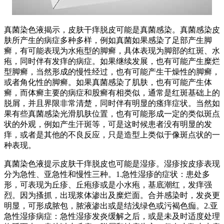
真菌染色液揭示，皮肤干痒脱皮可能是真菌感染。真菌感染皮
肤所产生的病症多种多样，例如真菌如果感染了足部产生脚
癣，有可能表现为水疱型的脚癣，具体表现为脚部的红斑、水
疱，同时伴有发痒的病症。如果继续发展，也有可能产生糜烂
型脚癣，当然形成的慢性经过，也有可能产生干燥性的脚癣，
或者角化性的脚癣。如果真菌感染了肌肤，也有可能产生体
癣，而体癣主要的病症和股癣有相类似，通常是红斑基础上的
脱屑，并且界限非常清楚，同时伴有明显的瘙痒症状。当然如
果有些真菌感染光滑肌肤位置，也有可能形成一定的类似斑点
状的外观，例如产生汗斑等，可是这时候患者没有明显的发
痒，或者是其他的不良反应，只是造型上类似于像斑点状的一
种表现。
真菌染色液提示皮肤干痒脱皮也可能是湿疹。湿疹按皮疹表现
分为急性、亚急性和慢性三种。1.急性湿疹的症状：患处多
形，可表现为丘疹、丘疱疹或是小水疱，基底潮红，发痒强
烈。因为搔抓，出现浆体渗出及糜烂面。合并感染时，发炎更
明显，可形成脓包，脓液渗出或是结浅绿色或污褐色痂。2.亚
急性湿疹病症：急性湿疹发炎缓解之后，或是未及时适度处理