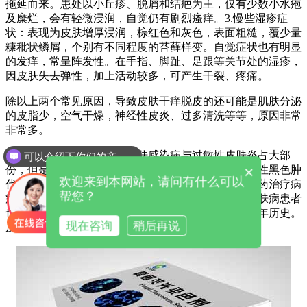
拖延而来。患处以小丘疹、脱屑和结疤为主，仅有少数小水疱
及糜烂，会有轻微浸润，自觉仍有剧烈瘙痒。3.慢些湿疹症
状：表现为皮肤增厚浸润，棕红色和灰色，表面粗糙，覆少量
糠秕状鳞屑，个别有不同程度的苔藓样变。自觉症状也有明显
的发痒，常呈阵发性。在手指、脚趾、足跟等关节处的湿疹，
因皮肤失去弹性，加上活动较多，可产生干裂、疼痛。
除以上两个常见原因，导致皮肤干痒脱皮的还可能是肌肤分泌
的皮脂少，空气干燥，神经性皮炎、过多清洗等等，原因非常
非常多。
真菌染色液认为皮肤病是皮肤感染病与过敏性皮肤炎占大部
可以介绍下你们的产品么
×
份，但是随着老化退行性变化之老人性皮肤病，由恶性黑色肿
欢迎来到本网站，请问有什么可以
代表的皮肤病等也是重要的皮肤病，此外需注意因用药治疗病
帮您？
症而造成副作用的各种皮肤阻碍。我国人口多，患皮肤病患者
也多。相关皮肤病文字记载，在我国大概已有3000多年历史。
现在咨询
稍后再说
皮肤病种类繁多，有1000多种皮肤病。