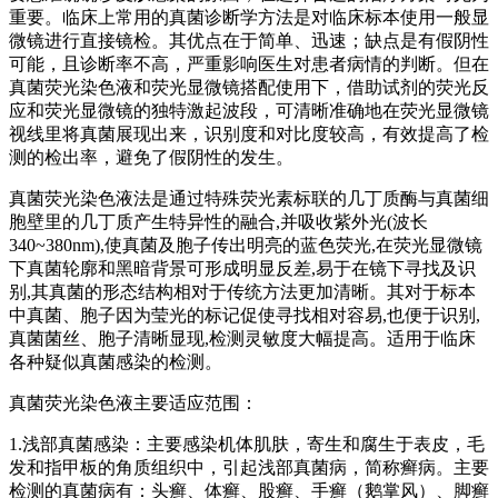
重要。临床上常用的真菌诊断学方法是对临床标本使用一般显
微镜进行直接镜检。其优点在于简单、迅速；缺点是有假阴性
可能，且诊断率不高，严重影响医生对患者病情的判断。但在
真菌荧光染色液和荧光显微镜搭配使用下，借助试剂的荧光反
应和荧光显微镜的独特激起波段，可清晰准确地在荧光显微镜
视线里将真菌展现出来，识别度和对比度较高，有效提高了检
测的检出率，避免了假阴性的发生。
真菌荧光染色液法是通过特殊荧光素标联的几丁质酶与真菌细
胞壁里的几丁质产生特异性的融合,并吸收紫外光(波长
340~380nm),使真菌及胞子传出明亮的蓝色荧光,在荧光显微镜
下真菌轮廓和黑暗背景可形成明显反差,易于在镜下寻找及识
别,其真菌的形态结构相对于传统方法更加清晰。其对于标本
中真菌、胞子因为莹光的标记促使寻找相对容易,也便于识别,
真菌菌丝、胞子清晰显现,检测灵敏度大幅提高。适用于临床
各种疑似真菌感染的检测。
真菌荧光染色液主要适应范围：
1.浅部真菌感染：主要感染机体肌肤，寄生和腐生于表皮，毛
发和指甲板的角质组织中，引起浅部真菌病，简称癣病。主要
检测的真菌病有：头癣、体癣、股癣、手癣（鹅掌风）、脚癣