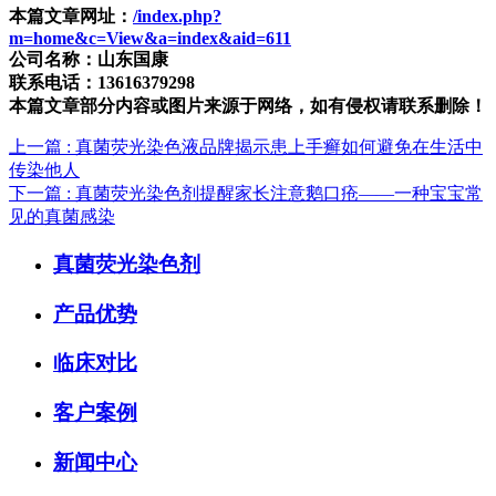
本篇文章网址：
/index.php?
m=home&c=View&a=index&aid=611
公司名称：山东国康
联系电话：13616379298
本篇文章部分内容或图片来源于网络，如有侵权请联系删除！
上一篇
: 真菌荧光染色液品牌揭示患上手癣如何避免在生活中
传染他人
下一篇
: 真菌荧光染色剂提醒家长注意鹅口疮——一种宝宝常
见的真菌感染
真菌荧光染色剂
产品优势
临床对比
客户案例
新闻中心