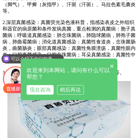
（脚气）、甲癣（灰指甲）、汗斑（汗斑）、马拉色素毛囊炎
等。
2.深层真菌感染：真菌荧光染色液科普，指感染表皮之外组织
和器官的病原菌和条件发病真菌，重点检测的真菌病：胞子真
菌病；呼吸道真菌感染：肺念珠菌病，肺隐球菌病，肺孢子菌
病，肺曲霉菌病；消化道真菌感染：真菌性食道炎，念珠菌肠
炎，曲菌肠炎；眼部真菌感染：真菌性角膜溃疡，真菌性眼内
炎；口腔真菌感染：口腔念珠菌病；耳朵真菌感染：真菌性中
可以介绍下你们的产品么
耳炎；阴道真菌感染：霉菌阴道炎等。
×
欢迎来到本网站，请问有什么可以
3.此外还可检验部分寄生虫病：如毛囊虫皮炎、疥疮等。
帮您？
现在咨询
稍后再说