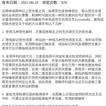
发布日期：2021-06-10 浏览次数：
924
在两种或两种以上荧光素之间，如果荧光发射峰很近，那么荧光
光谱
彼此会有部分重叠，检测时可能出现一种荧光素的信号扩散到另一荧
光通道的情况。这种现象称为串色或荧光光谱交叉(crosstalk)。避免或
排除光谱交叉干扰的方法通常有以下几种：
1. 使用几种荧光素时，尽量选择相互之间无光谱交叉的荧光素。
2. 降低标记荧光强度：样品的一种或几种荧光强度太高，有时会导致
光谱交叉出现。采用降低标记物浓度、缩短标记时间及调整荧光素介
质等方法可降低样品荧光强度。
3. 采用序列扫描方法：主要是指用不同波长激光轮流照射样品，同时
在相应的荧光检测通道轮流采集，并显示每种荧光的共聚焦图像。对
于双重荧光染色样品其具体操作过程是：首先只用一种激光激发相应
的第一种荧光物质，在第一通道显示其荧光图像；再用另一种激光激
发另一种荧光物质，在第二通道显示其荧光图像。相应的顺序扫描软
件能够将两通道的不同荧光图像同时分通道显示并叠加合成，展示出
两荧光间空间定位关系。依此类推，用顺序扫描方法还可以采集三重
或更多重荧光样品的图像。
4. 修改光谱检测仪器的检测条件：在图像上出现比较弱的荧光交叉信
号时，可通过改变仪器的检测条件来克服。常用的措施有：