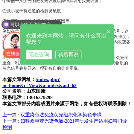
①降低干扰荧光的激发光强度以降低其发射荧光强度；
②减小被干扰通道的检测灵敏度；
现在有优惠活动吗
③改变激发光波长和检测波长范围等。
可以介绍下你们的产品么
×
例如在荧光通道2的图像上看到来自通道1的较弱的荧光交叉信号，这
欢迎来到本网站，请问有什么可以
时，在保证采集到各通道清晰图像的情况下，降低通道1的激发强度，
帮您？
减小通道2的光电倍增管效能以降低其采集的灵敏度，小范围内改变各
通道的检测波长，可以消除来自通道1的荧光 交叉信号。
现在咨询
稍后再说
5. 荧光光谱鉴别法：通常情况下，不同荧光物质的荧光光谱不会完全
重叠，利用不同荧光光谱之间的差异，可以将来自于两种荧光物质的
荧光信号鉴别开来，得到各自的荧光图像。
本篇文章网址：
/index.php?
m=home&c=View&a=index&aid=63
公司名称：山东国康
联系电话：13616379298
本篇文章部分内容或图片来源于网络，如有侵权请联系删除！
上一篇
: 双重染色法免疫荧光组织化学染色步骤
下一篇
: 妇科双重荧光染色液-2021年研发生产适用妇科门诊
检测