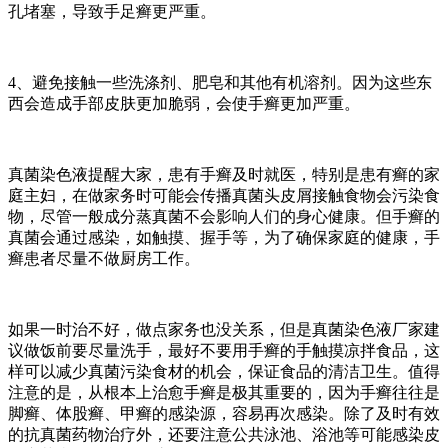
孔堵塞，导致手足癣更严重。
4、避免接触一些洗涤剂、肥皂和其他有机溶剂。因为这些东
西会造成手部皮肤更加脆弱，会使手癣更加严重。
真菌染色液提醒大家，患有手癣及时就医，特别是患有癣的家
庭主妇，在做家务时可能会传播真菌头皮屑接触食物会污染食
物，尽管一般成分蒸真菌不会影响人们的身心健康。但手癣的
真菌会通过感染，如触摸、握手等，为了确保家庭的健康，手
癣患者尽量不做厨房工作。
如果一时治不好，做点家务也没关系，但是真菌染色液厂家建
议做饭前要尽量洗手，最好不要用手癣的手触摸凉拌食品，这
样可以减少真菌污染食材的机会，保证食品的清洁卫生。值得
注意的是，从根本上治愈手癣是极其重要的，因为手癣往往是
脚癣、体股癣、甲癣的感染源，容易再次感染。除了及时有效
的抗真菌药物治疗外，还要注意公共泳池、浴池等可能感染皮