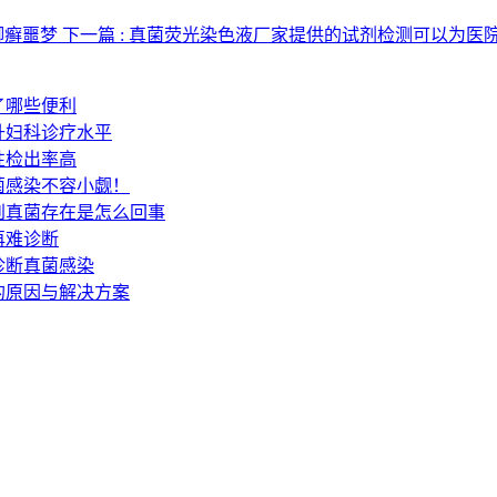
脚癣噩梦
下一篇 : 真菌荧光染色液厂家提供的试剂检测可以为医
了哪些便利
升妇科诊疗水平
性检出率高
菌感染不容小觑！
到真菌存在是怎么回事
再难诊断
诊断真菌感染
的原因与解决方案