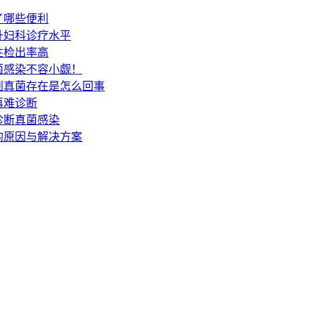
了哪些便利
升妇科诊疗水平
性检出率高
菌感染不容小觑！
到真菌存在是怎么回事
再难诊断
诊断真菌感染
的原因与解决方案