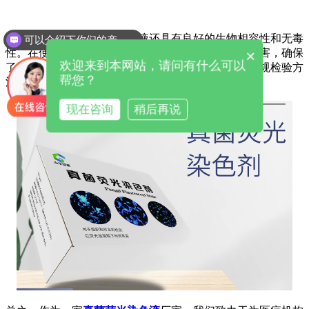
此外，我们的真菌荧光染色液还具有良好的生物相容性和无毒
可以介绍下你们的产品么
×
性。在使用过程中，它不会对人体和环境造成任何危害，确保
欢迎来到本网站，请问有什么可以
了操作人员和患者的安全。同时，它也可以与其他常规检验方
帮您？
法和设备相配合，提高了整体的检测效果和水平。
现在咨询
稍后再说