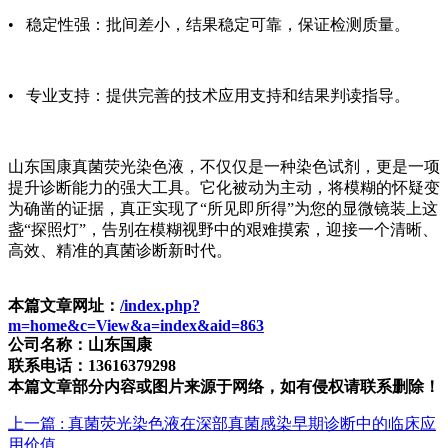
• 稳定性强：批间差小，结果稳定可靠，保证检测质量。
• 专业支持：提供完善的技术应用支持和结果判读指导。
山东国康真菌荧光染色液，不仅仅是一种染色试剂，更是一项
提升诊断能力的强大工具。它化被动为主动，将模糊的怀疑变
为确凿的证据，真正实现了“所见即所得”
为您的显微镜装上这
盏“探照灯”，告别在模糊视野中的艰难摸索，迎接一个清晰、
高效、精准的真菌诊断新时代。
本篇文章网址：
/index.php?
m=home&c=View&a=index&aid=863
公司名称：山东国康
联系电话：13616379298
本篇文章部分内容或图片来源于网络，如有侵权请联系删除！
上一篇
: 真菌荧光染色液在深部真菌感染早期诊断中的临床应
用价值