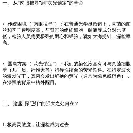
一、 从“肉眼搜寻”到“荧光锁定”的革命
• 传统困境（“肉眼搜寻”）：在普通光学显微镜下，真菌的菌
丝和孢子透明度高，与背景的组织细胞、黏液等成分对比度
低，检验人员需要极强的耐心和经验，犹如大海捞针，漏检率
高。
• 国康方案（“荧光锁定”）：我们的染色液含有可与真菌细胞
壁（几丁质、纤维素等）特异性结合的荧光染料。在特定波长
的激发光下，真菌会发出鲜艳的荧光（通常为绿色或橙色），
在漆黑的背景中格外醒目。
二、 这盏“探照灯”的强大之处何在？
1. 极高灵敏度，让漏检成为过去