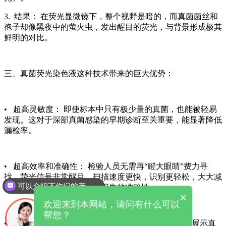
3. 结果： 在荧光显微镜下，整个视野是暗的，而真菌菌丝和
孢子却像黑夜中的萤火虫，发出醒目的荧光，与背景形成极其
鲜明的对比。
三、
真菌荧光染色液
这种技术带来的巨大优势：
• 超高灵敏度： 即使标本中只有极少量的真菌，也能被轻易
发现。这对于深部真菌感染的早期诊断至关重要，能显著降低
漏检率。
• 超高效率和准确性： 检验人员无需再“瞪大眼睛”费力寻
找。荧光信号非常醒目，扫描速度更快，识别更轻松，大大减
可以介绍下你们的产品么
轻了工作强度，同时提高了报告的准确性。
×
欢迎来到本网站，请问有什么可以
帮您？
• 形态学确认： 它不仅告诉你“有真菌”，还能清晰地展示真