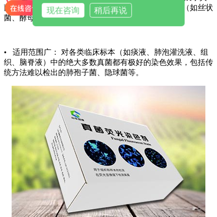
菌的形态特征（如菌丝、孢子、荚膜），为初步鉴定（如丝状
现在咨询
稍后再说
菌、酵母菌）提供重要依据，指导临床用药。
• 适用范围广： 对各类临床标本（如痰液、肺泡灌洗液、组
织、脑脊液）中的绝大多数真菌都有极好的染色效果，包括传
统方法难以检出的肺孢子菌、隐球菌等。