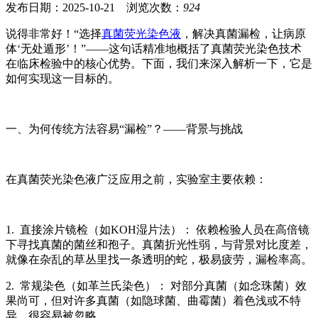
发布日期：2025-10-21 浏览次数：
924
说得非常好！“选择
真菌荧光染色液
，解决真菌漏检，让病原
体‘无处遁形’！”——这句话精准地概括了真菌荧光染色技术
在临床检验中的核心优势。下面，我们来深入解析一下，它是
如何实现这一目标的。
一、为何传统方法容易“漏检”？——背景与挑战
在真菌荧光染色液广泛应用之前，实验室主要依赖：
1. 直接涂片镜检（如KOH湿片法）： 依赖检验人员在高倍镜
下寻找真菌的菌丝和孢子。真菌折光性弱，与背景对比度差，
就像在杂乱的草丛里找一条透明的蛇，极易疲劳，漏检率高。
2. 常规染色（如革兰氏染色）： 对部分真菌（如念珠菌）效
果尚可，但对许多真菌（如隐球菌、曲霉菌）着色浅或不特
异，很容易被忽略。