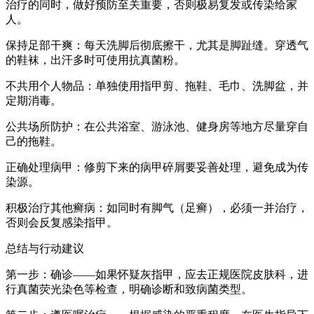
治疗的同时，做好预防至关重要，否则极易复发或传染给家
人。
保持足部干爽：每天洗脚后彻底擦干，尤其是脚趾缝。穿透气
的鞋袜，出汗多时可使用抗真菌粉。
不共用个人物品：单独使用指甲剪、拖鞋、毛巾、洗脚盆，并
定期消毒。
公共场所防护：在公共浴室、游泳池、健身房等地方尽量穿自
己的拖鞋。
正确处理病甲：修剪下来的病甲碎屑要妥善处理，避免成为传
染源。
积极治疗其他癣病：如同时有脚气（足癣），必须一并治疗，
否则会反复感染指甲。
总结与行动建议
第一步：确诊——如果怀疑灰指甲，应去正规医院皮肤科，进
行真菌荧光染色等检查，明确诊断和致病菌类型。