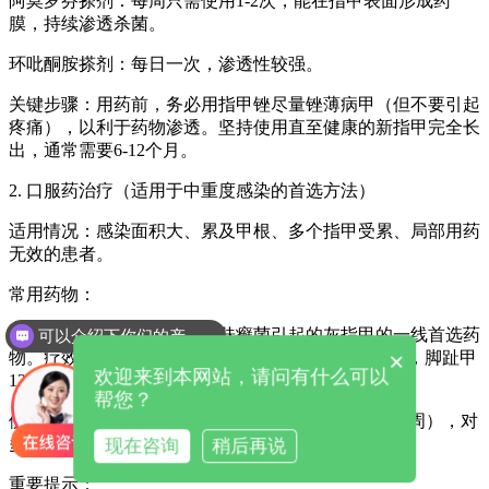
阿莫罗芬搽剂：每周只需使用1-2次，能在指甲表面形成药
膜，持续渗透杀菌。
环吡酮胺搽剂：每日一次，渗透性较强。
关键步骤：用药前，务必用指甲锉尽量锉薄病甲（但不要引起
疼痛），以利于药物渗透。坚持使用直至健康的新指甲完全长
出，通常需要6-12个月。
2. 口服药治疗（适用于中重度感染的首选方法）
适用情况：感染面积大、累及甲根、多个指甲受累、局部用药
无效的患者。
常用药物：
特比萘芬片：是目前治疗皮肤癣菌引起的灰指甲的一线首选药
可以介绍下你们的产品么
×
物。疗效高，复发率低。通常需要服用手指甲6-12周，脚趾甲
欢迎来到本网站，请问有什么可以
12-24周。
帮您？
伊曲康唑胶囊：采用“冲击疗法”（服药一周、停药三周），对
多种真菌有效。
现在咨询
稍后再说
重要提示：