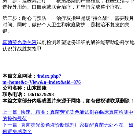
第二步：遵医嘱治疗——根据感染的严重程度，在医生指导下
选择外用药、口服药或联合治疗，并坚持完成整个疗程。
第三步：耐心与预防——治疗灰指甲是场“持久战”，需要数月
时间。同时，做好个人卫生和家庭防护，是根治不复发的关
键。
真菌荧光染色液
试剂检测希望这份详细的解答能帮助您科学地
认识并战胜灰指甲！
本篇文章网址：
/index.php?
m=home&c=View&a=index&aid=876
公司名称：山东国康
联系电话：13616379298
本篇文章部分内容或图片来源于网络，如有侵权请联系删除！
上一篇
: 快速、精准：真菌荧光染色液试剂在临床真菌检测中
的操作规范
下一篇
: 真菌荧光染色液诊断试剂厂家提醒真菌无处不在，如
何避免感染？