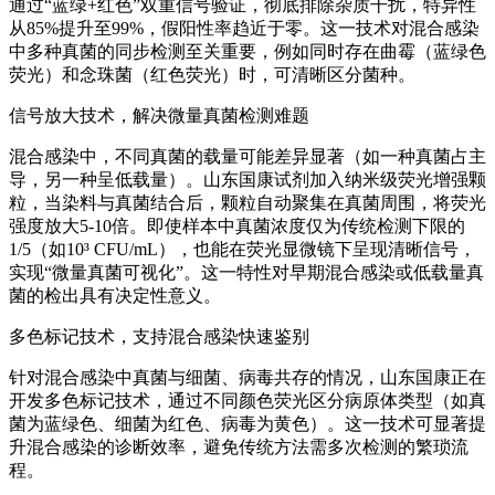
通过“蓝绿+红色”双重信号验证，彻底排除杂质干扰，特异性
从85%提升至99%，假阳性率趋近于零。这一技术对混合感染
中多种真菌的同步检测至关重要，例如同时存在曲霉（蓝绿色
荧光）和念珠菌（红色荧光）时，可清晰区分菌种。
信号放大技术，解决微量真菌检测难题
混合感染中，不同真菌的载量可能差异显著（如一种真菌占主
导，另一种呈低载量）。山东国康试剂加入纳米级荧光增强颗
粒，当染料与真菌结合后，颗粒自动聚集在真菌周围，将荧光
强度放大5-10倍。即使样本中真菌浓度仅为传统检测下限的
1/5（如10³ CFU/mL），也能在荧光显微镜下呈现清晰信号，
实现“微量真菌可视化”。这一特性对早期混合感染或低载量真
菌的检出具有决定性意义。
多色标记技术，支持混合感染快速鉴别
针对混合感染中真菌与细菌、病毒共存的情况，山东国康正在
开发多色标记技术，通过不同颜色荧光区分病原体类型（如真
菌为蓝绿色、细菌为红色、病毒为黄色）。这一技术可显著提
升混合感染的诊断效率，避免传统方法需多次检测的繁琐流
程。