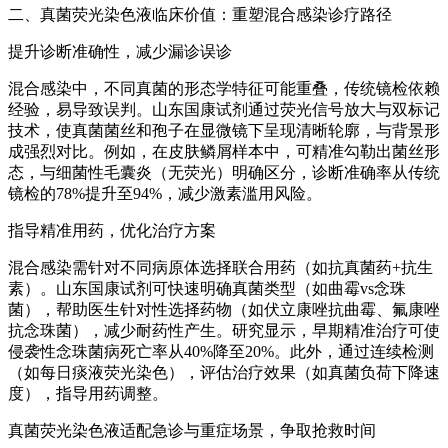
二、
真菌荧光染色液
临床价值：重塑混合感染诊疗路径
提升诊断准确性，减少漏诊误诊
混合感染中，不同真菌的形态学特征可能重叠，传统镜检依赖
经验，易导致误判。山东国康试剂通过荧光信号放大与双标记
技术，使真菌菌丝和孢子在显微镜下呈现清晰轮廓，与背景形
成强烈对比。例如，在皮肤鳞屑样本中，可精准勾勒出菌丝形
态，与细菌性毛囊炎（无荧光）明确区分，诊断准确率从传统
镜检的78%提升至94%，减少激素滥用风险。
指导精准用药，优化治疗方案
混合感染需针对不同病原体选择联合用药（如抗真菌药+抗生
素）。山东国康试剂可快速明确真菌类型（如曲霉vs念珠
菌），帮助医生针对性选择药物（如伏立康唑抗曲霉、氟康唑
抗念珠菌），减少耐药性产生。研究显示，早期精准治疗可使
侵袭性念珠菌病死亡率从40%降至20%。此外，通过连续检测
（如每日痰液荧光染色），评估治疗效果（如真菌负荷下降速
度），指导用药调整。
真菌荧光染色液
适配急诊与重症场景，争取抢救时间