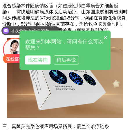
混合感染常伴随病情凶险（如侵袭性肺曲霉病合并细菌感
染），需快速明确病原体以启动治疗。山东国康试剂将检测时
间从传统培养法的3-7天缩短至2-5分钟，例如在真菌性角膜炎
诊断中，5分钟内即可确认真菌存在，为抢救争取黄金时间。
某眼科医院使用后，此类患者的视力保留率提升20%。
可以介绍下你们的产品么
×
欢迎来到本网站，请问有什么可以
帮您？
现在咨询
稍后再说
三、
真菌荧光染色液
应用场景拓展：覆盖全诊疗链条