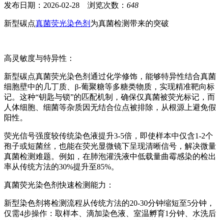
发布日期：2026-02-28 浏览次数：
648
新型碳点
真菌荧光染色剂
为真菌检测带来的突破
高灵敏度与特异性：
新型碳点真菌荧光染色剂通过化学修饰，能够特异性结合真菌
细胞壁中的几丁质、β-葡聚糖等多糖类物质，实现精准靶向标
记。这种“钥匙与锁”的匹配机制，确保仅真菌被荧光标记，而
人体细胞、细菌等杂质因无结合位点被排除，从根源上避免假
阳性。
荧光信号强度较传统染色液提升3-5倍，即使样本中仅含1-2个
孢子或短菌丝，也能在荧光显微镜下呈现清晰信号，解决微量
真菌检测难题。例如，在肺泡灌洗液中低载量曲霉感染的检出
率从传统方法的30%提升至85%。
真菌荧光染色剂
快速检测能力：
新型染色剂将检测流程从传统方法的20-30分钟缩短至5分钟，
仅需4步操作：取样本、滴加染色液、室温孵育1分钟、水洗后