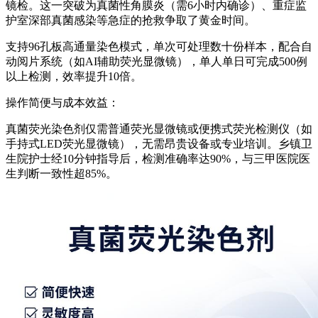
镜检。这一突破为真菌性角膜炎（需6小时内确诊）、重症监
护室深部真菌感染等急症的抢救争取了黄金时间。
支持96孔板高通量染色模式，单次可处理数十份样本，配合自
动阅片系统（如AI辅助荧光显微镜），单人单日可完成500例
以上检测，效率提升10倍。
操作简便与成本效益：
真菌荧光染色剂
仅需普通荧光显微镜或便携式荧光检测仪（如
手持式LED荧光显微镜），无需昂贵设备或专业培训。乡镇卫
生院护士经10分钟指导后，检测准确率达90%，与三甲医院医
生判断一致性超85%。