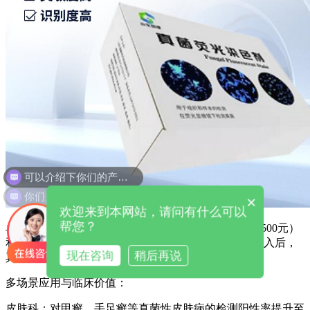
可以介绍下你们的产品么
你们是怎么收费的呢
×
欢迎来到本网站，请问有什么可以
帮您？
单次检测成本低至20-50元，较PCR检测（单次约200-500元）
和真菌培养（约100-200元）显著降低。某县级医院引入后，
现在咨询
稍后再说
真菌PCR检测量减少40%，年检测成本降低25万元。
多场景应用与临床价值：
皮肤科：对甲癣、手足癣等真菌性皮肤病的检测阳性率提升至