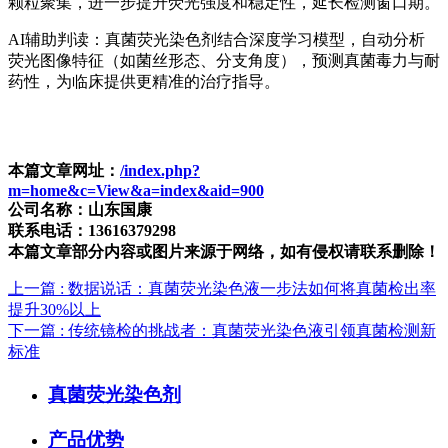
颗粒聚集，进一步提升荧光强度和稳定性，延长检测窗口期。
AI辅助判读：
真菌荧光染色剂
结合深度学习模型，自动分析
荧光图像特征（如菌丝形态、分支角度），预测真菌毒力与耐
药性，为临床提供更精准的治疗指导。
本篇文章网址：
/index.php?
m=home&c=View&a=index&aid=900
公司名称：山东国康
联系电话：13616379298
本篇文章部分内容或图片来源于网络，如有侵权请联系删除！
上一篇
: 数据说话：真菌荧光染色液一步法如何将真菌检出率
提升30%以上
下一篇
: 传统镜检的挑战者：真菌荧光染色液引领真菌检测新
标准
真菌荧光染色剂
产品优势