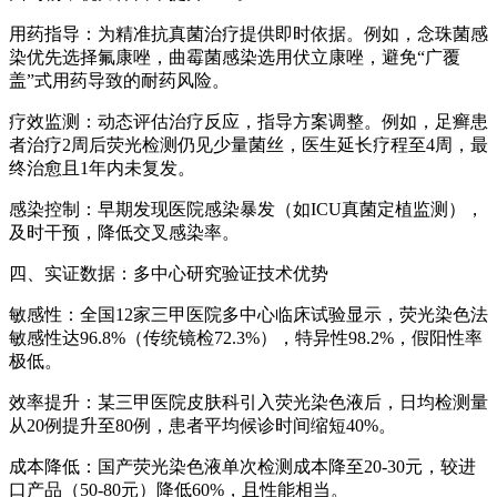
用药指导：为精准抗真菌治疗提供即时依据。例如，念珠菌感
染优先选择氟康唑，曲霉菌感染选用伏立康唑，避免“广覆
盖”式用药导致的耐药风险。
疗效监测：动态评估治疗反应，指导方案调整。例如，足癣患
者治疗2周后荧光检测仍见少量菌丝，医生延长疗程至4周，最
终治愈且1年内未复发。
感染控制：早期发现医院感染暴发（如ICU真菌定植监测），
及时干预，降低交叉感染率。
四、实证数据：多中心研究验证技术优势
敏感性：全国12家三甲医院多中心临床试验显示，荧光染色法
敏感性达96.8%（传统镜检72.3%），特异性98.2%，假阳性率
极低。
效率提升：某三甲医院皮肤科引入荧光染色液后，日均检测量
从20例提升至80例，患者平均候诊时间缩短40%。
成本降低：国产荧光染色液单次检测成本降至20-30元，较进
口产品（50-80元）降低60%，且性能相当。