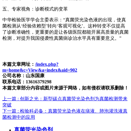
五、专家视角：诊断模式的变革
中华检验医学学会主委表示：“真菌荧光染色液的出现，使真
菌检测从‘经验依赖型’转向‘客观可视化’。这种转变不仅提高
了诊断准确性，更重要的是让各级医院都能开展高质量的真菌
检测，对提升我国侵袭性真菌病诊治水平具有重要意义。”
本篇文章网址：
/index.php?
m=home&c=View&a=index&aid=902
公司名称：山东国康
联系电话：13616379298
本篇文章部分内容或图片来源于网络，如有侵权请联系删除！
上一篇
: 创新之光：新型碳点真菌荧光染色剂为真菌检测带来
突破
下一篇
: 检验科必备：真菌荧光染色液在痰液、肺泡灌洗液真
菌检测中的应用
真菌荧光染色剂