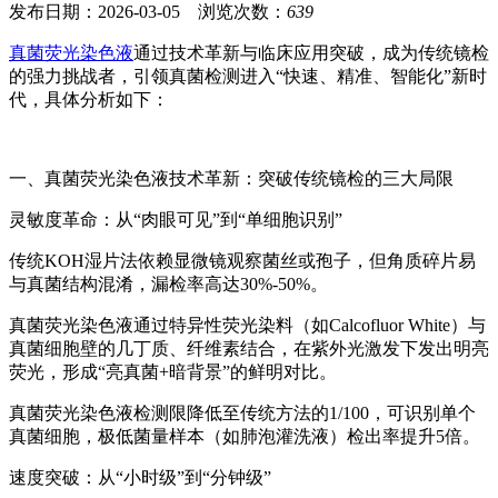
发布日期：2026-03-05 浏览次数：
639
真菌荧光染色液
通过技术革新与临床应用突破，成为传统镜检
的强力挑战者，引领真菌检测进入“快速、精准、智能化”新时
代，具体分析如下：
一、
真菌荧光染色液
技术革新：突破传统镜检的三大局限
灵敏度革命：从“肉眼可见”到“单细胞识别”
传统KOH湿片法依赖显微镜观察菌丝或孢子，但角质碎片易
与真菌结构混淆，漏检率高达30%-50%。
真菌荧光染色液通过特异性荧光染料（如Calcofluor White）与
真菌细胞壁的几丁质、纤维素结合，在紫外光激发下发出明亮
荧光，形成“亮真菌+暗背景”的鲜明对比。
真菌荧光染色液
检测限降低至传统方法的1/100，可识别单个
真菌细胞，极低菌量样本（如肺泡灌洗液）检出率提升5倍。
速度突破：从“小时级”到“分钟级”