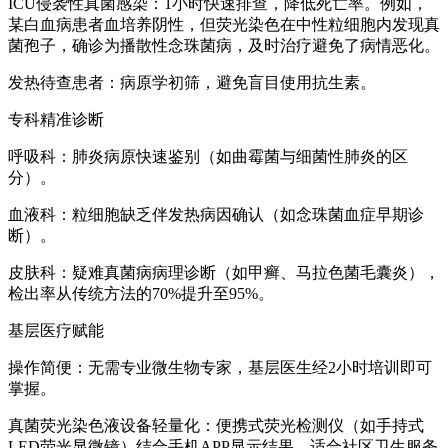
ICU侵袭性真菌感染：1小时快速排查，降低死亡率。例如，
某白血病患者血培养阴性，但荧光染色在中性粒细胞内发现真
菌孢子，确诊为播散性念珠菌病，及时治疗避免了病情恶化。
发热待查患者：病原学初筛，避免盲目使用抗生素。
专科精准诊断
呼吸科：肺炎病原快速鉴别（如曲霉菌与细菌性肺炎的区
分）。
血液科：粒细胞缺乏伴发热病因确认（如念珠菌血症早期诊
断）。
皮肤科：疑难真菌病病理诊断（如甲癣、马拉色菌毛囊炎），
检出率从传统方法的70%提升至95%。
基层医疗赋能
操作简便：无需专业微生物专家，基层医生经2小时培训即可
掌握。
真菌荧光染色液
设备轻量化：便携式荧光检测仪（如手持式
LED荧光显微镜）结合手机APP显示结果，适合社区卫生服务