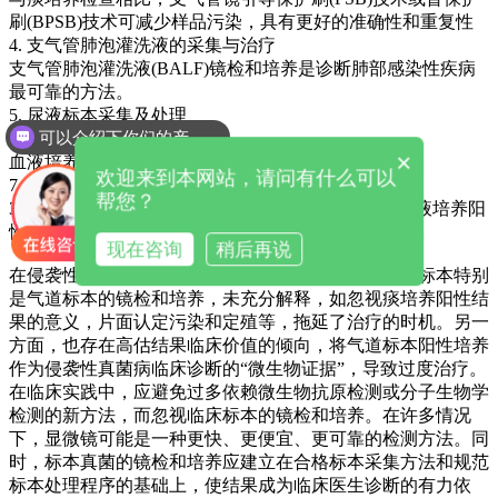
刷(BPSB)技术可减少样品污染，具有更好的准确性和重复性
4. 支气管肺泡灌洗液的采集与治疗
支气管肺泡灌洗液(BALF)镜检和培养是诊断肺部感染性疾病
最可靠的方法。
5. 尿液标本采集及处理
可以介绍下你们的产品么
6. 血液
×
血液培养检测致病菌是诊断侵袭性真菌病的重要依据。
欢迎来到本网站，请问有什么可以
7. 胸腔积液
帮您？
36%的侵袭性真菌病患者可能有胸腔积液，但胸腔积液培养阳
性是罕见的。阳性胸膜液作为无菌腔液具有诊断价值。
现在咨询
稍后再说
在侵袭性真菌疾病的诊断和治疗中，一方面忽视临床标本特别
是气道标本的镜检和培养，未充分解释，如忽视痰培养阳性结
果的意义，片面认定污染和定殖等，拖延了治疗的时机。另一
方面，也存在高估结果临床价值的倾向，将气道标本阳性培养
作为侵袭性真菌病临床诊断的“微生物证据”，导致过度治疗。
在临床实践中，应避免过多依赖微生物抗原检测或分子生物学
检测的新方法，而忽视临床标本的镜检和培养。在许多情况
下，显微镜可能是一种更快、更便宜、更可靠的检测方法。同
时，标本真菌的镜检和培养应建立在合格标本采集方法和规范
标本处理程序的基础上，使结果成为临床医生诊断的有力依