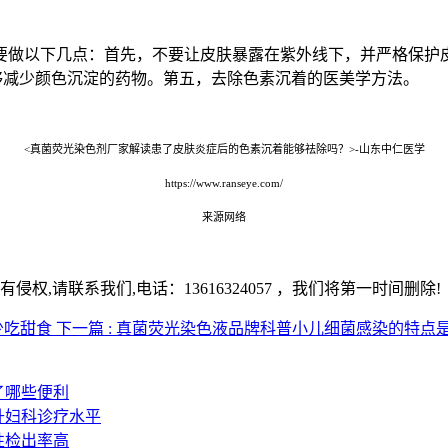
要做以下几点：首先，不要让皮肤暴露在紫外线下，并严格保护
够减少颜色沉淀的药物。第五，去除色素沉着的医美学方法。
<真菌荧光染色剂厂家解读患了皮肤炎症后的色素沉着能够祛除吗？>-山东中仁医学
https://www.ranseye.com/
来源网络
,请联系我们,电话：13616324057 ，我们将第一时间删除!
少吃甜食
下一篇 : 真菌荧光染色液品牌科普小儿细菌感染的特点
了哪些便利
升妇科诊疗水平
性检出率高