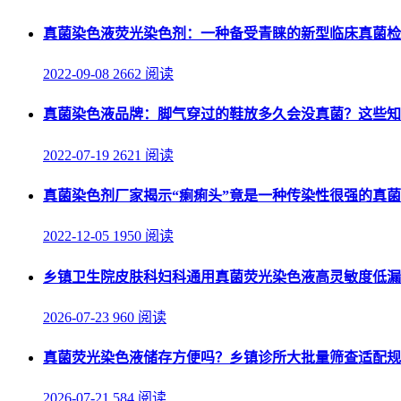
真菌染色液荧光染色剂：一种备受青睐的新型临床真菌检
2022-09-08
2662 阅读
真菌染色液品牌：脚气穿过的鞋放多久会没真菌？这些知
2022-07-19
2621 阅读
真菌染色剂厂家揭示“瘌痢头”竟是一种传染性很强的真
2022-12-05
1950 阅读
乡镇卫生院皮肤科妇科通用真菌荧光染色液高灵敏度低漏
2026-07-23
960 阅读
真菌荧光染色液储存方便吗？乡镇诊所大批量筛查适配规
2026-07-21
584 阅读