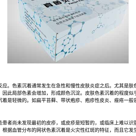
反应。色素沉着通常发生在急性和慢性皮肤炎症之后。尤其是肤
，因此局部色素会增加，形成颜色沉淀。皮肤色素沉着的程度似
沉着是轻微的。如扁平苔藓、带状疱疹、疱疹性皮炎、痤疮一般
些患者尚未发现最初的皮疹，或皮疹是短暂的，或临床上难以识
。根据血管分布的网状色素沉着是火灾性红斑的特征，而且它发