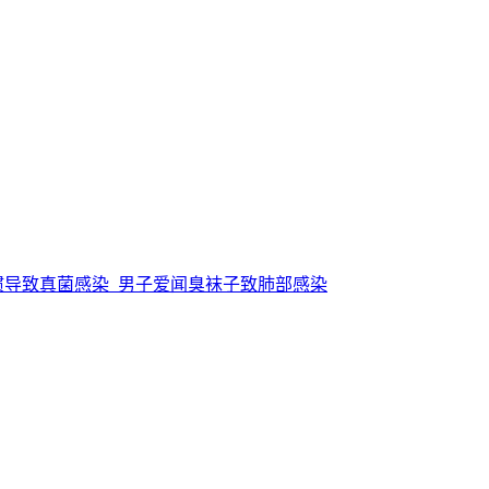
惯导致真菌感染_男子爱闻臭袜子致肺部感染