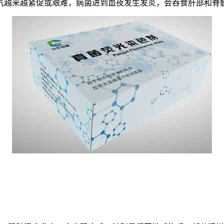
气越来越紧促或艰难，病菌进到血夜发生发炎，会吞食肝部和脊