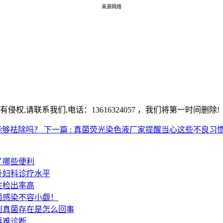
来源网络
,请联系我们,电话：13616324057 ，我们将第一时间删除!
能够祛除吗？
下一篇 : 真菌荧光染色液厂家提醒当心这些不良习
了哪些便利
升妇科诊疗水平
性检出率高
菌感染不容小觑！
到真菌存在是怎么回事
再难诊断