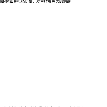
髓的体细胞抵挡防御，发生脾脏肿大的病症。