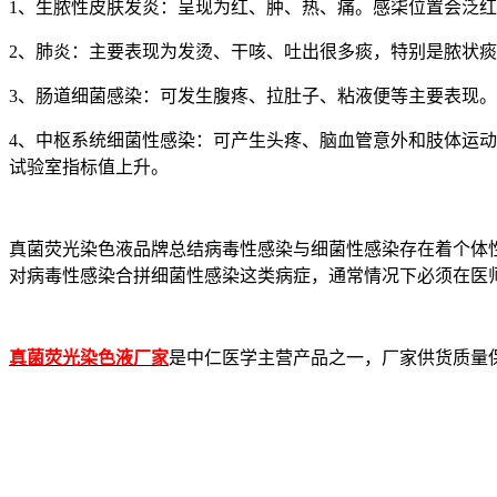
1、生脓性皮肤发炎：呈现为红、肿、热、痛。感柒位置会泛
2、肺炎：主要表现为发烫、干咳、吐出很多痰，特别是脓状
3、肠道细菌感染：可发生腹疼、拉肚子、粘液便等主要表现。
4、中枢系统细菌性感染：可产生头疼、脑血管意外和肢体运
试验室指标值上升。
真菌荧光染色液品牌总结病毒性感染与细菌性感染存在着个体
对病毒性感染合拼细菌性感染这类病症，通常情况下必须在医
真菌荧光染色液厂家
是中仁医学主营产品之一，厂家供货质量