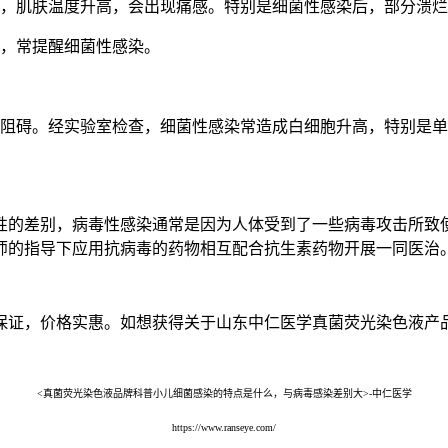
红，肌肤温度升高，会出现痛感。特别是细菌性感染后，部分溃
痰，常提醒细菌性感染。
动阻碍。经实验室检查，细菌性感染常造成白细胞升高，特别是单
性的差别，病毒性感染通常是因为人体受到了一些病毒攻击所致
师的指导下应用抗病毒的药物相互配合抗生素药物开展一同医治
保证，价格实惠。如想获得关于山东中仁医学真菌荧光染色液产
<真菌荧光染色液品牌科普小儿细菌感染的特点是什么，与病毒感染差别大>-中仁医学
https://www.ranseye.com/